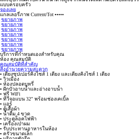
แบบครอบครัว
จองเลย
แกลเลอรี่ภาพ
Current
/
Tot
•••••
ขยายภาพ
ขยายภาพ
ขยายภาพ
ขยายภาพ
ขยายภาพ
ขยายภาพ
ขยายภาพ
บริการที่กำหนดเองสำหรับคุณ
ห้อง
คุณสมบัติ
คุณสมบัติที่สำคัญ
สิ่งอำนวยความสะดวก
• เตียงซุปเปอร์คิงไซส์ 1 เตียง และเตียงคิงไซส์ 1 เตียง
• วิวเมือง
• ห้องปลอดบุหรี่
• ฝักบัวอาบน้ำและอ่างอาบน้ำ
• ฟรี WiFi
• ทีวีจอแบน 32″ พร้อมช่องเคเบิ้ล
• แอร์
• ตู้เสื้อผ้า
• น้ำดื่ม 4 ขวด
• ประตูล็อคไฟฟ้า
• เครื่องเป่าผม
• รับประทานอาหารในห้อง
• ครัวขนาดเล็ก
• บริการซักรีด