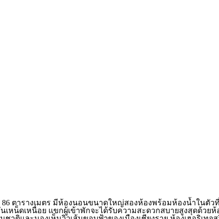
ึง 86 ตารางเมตร มีห้องนอนขนาดใหญ่สองห้องพร้อมห้องน้ำในตัวที
ันเหน็ดเหนื่อย แขกผู้เข้าพักจะได้รับความสะดวกสบายสูงสุดด้วยห้อ
าติและมองเห็นวิวเส้นขอบฟ้าของเมืองเชียงราย ห้องเฮอริเทจสวีท 