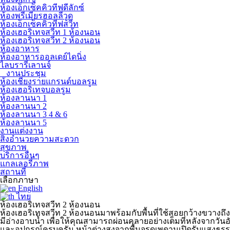
ห้องเอ็กเซ็คคิวทีฟดีลักซ์
ห้องพรีเมียรฮอลลีวูด
ห้องเอ็กเซ็คคิวทีฟสวีท
ห้องเฮอริเทจสวีท 1 ห้องนอน
ห้องเฮอริเทจสวีท 2 ห้องนอน
ห้องอาหาร
ห้องอาหารออลเดย์ไดนิ่ง
ไลบรารี่เลานจ์
งานประชุม
ห้องเชียงรายแกรนด์บอลรูม
ห้องเฮอริเทจบอลรูม
ห้องลานนา 1
ห้องลานนา 2
ห้องลานนา 3 4 & 6
ห้องลานนา 5
งานแต่งงาน
สิ่งอำนวยความสะดวก
สุขภาพ
บริการอื่นๆ
แกลเลอรี่ภาพ
สถานที่
เลือก
ภาษา
English
ไทย
ห้องเฮอริเทจสวีท 2 ห้องนอน
ห้องเฮอริเทจสวีท 2 ห้องนอนมาพร้อมกับพื้นที่ใช้สอยกว้างขวางถ
มีอ่างอาบน้ำ เพื่อให้คุณสามารถผ่อนคลายอย่างเต็มที่หลังจากวันอ
และอุปกรณ์ครบครัน หน้าต่างสูงจากพื้นจรดเพดานเปิดรับแสงธรรมช