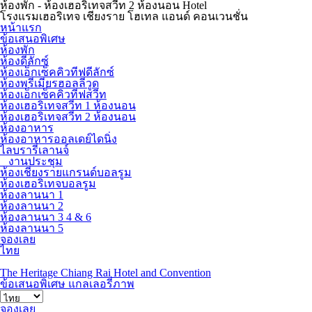
ห้องพัก - ห้องเฮอริเทจสวีท 2 ห้องนอน Hotel
โรงแรมเฮอริเทจ เชียงราย โฮเทล แอนด์ คอนเวนชั่น
หน้าแรก
ข้อเสนอพิเศษ
ห้องพัก
ห้องดีลักซ์
ห้องเอ็กเซ็คคิวทีฟดีลักซ์
ห้องพรีเมียรฮอลลีวูด
ห้องเอ็กเซ็คคิวทีฟสวีท
ห้องเฮอริเทจสวีท 1 ห้องนอน
ห้องเฮอริเทจสวีท 2 ห้องนอน
ห้องอาหาร
ห้องอาหารออลเดย์ไดนิ่ง
ไลบรารี่เลานจ์
งานประชุม
ห้องเชียงรายแกรนด์บอลรูม
ห้องเฮอริเทจบอลรูม
ห้องลานนา 1
ห้องลานนา 2
ห้องลานนา 3 4 & 6
ห้องลานนา 5
จองเลย
ไทย
The Heritage Chiang Rai Hotel and Convention
ข้อเสนอพิเศษ
แกลเลอรี่ภาพ
จองเลย