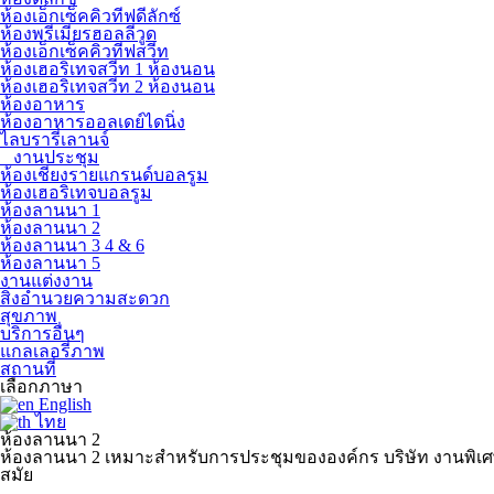
ห้องเอ็กเซ็คคิวทีฟดีลักซ์
ห้องพรีเมียรฮอลลีวูด
ห้องเอ็กเซ็คคิวทีฟสวีท
ห้องเฮอริเทจสวีท 1 ห้องนอน
ห้องเฮอริเทจสวีท 2 ห้องนอน
ห้องอาหาร
ห้องอาหารออลเดย์ไดนิ่ง
ไลบรารี่เลานจ์
งานประชุม
ห้องเชียงรายแกรนด์บอลรูม
ห้องเฮอริเทจบอลรูม
ห้องลานนา 1
ห้องลานนา 2
ห้องลานนา 3 4 & 6
ห้องลานนา 5
งานแต่งงาน
สิ่งอำนวยความสะดวก
สุขภาพ
บริการอื่นๆ
แกลเลอรี่ภาพ
สถานที่
เลือก
ภาษา
English
ไทย
ห้องลานนา 2
ห้องลานนา 2 เหมาะสำหรับการประชุมขององค์กร บริษัท งานพิเศษส
สมัย