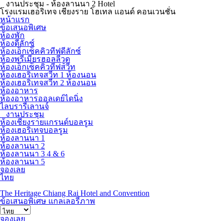
งานประชุม - ห้องลานนา 2 Hotel
โรงแรมเฮอริเทจ เชียงราย โฮเทล แอนด์ คอนเวนชั่น
หน้าแรก
ข้อเสนอพิเศษ
ห้องพัก
ห้องดีลักซ์
ห้องเอ็กเซ็คคิวทีฟดีลักซ์
ห้องพรีเมียรฮอลลีวูด
ห้องเอ็กเซ็คคิวทีฟสวีท
ห้องเฮอริเทจสวีท 1 ห้องนอน
ห้องเฮอริเทจสวีท 2 ห้องนอน
ห้องอาหาร
ห้องอาหารออลเดย์ไดนิ่ง
ไลบรารี่เลานจ์
งานประชุม
ห้องเชียงรายแกรนด์บอลรูม
ห้องเฮอริเทจบอลรูม
ห้องลานนา 1
ห้องลานนา 2
ห้องลานนา 3 4 & 6
ห้องลานนา 5
จองเลย
ไทย
The Heritage Chiang Rai Hotel and Convention
ข้อเสนอพิเศษ
แกลเลอรี่ภาพ
จองเลย